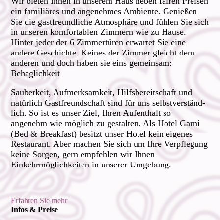
Wir bieten Ihnen in unserem Haus neben fairen Preisen
ein familiäres und angenehmes Ambiente. Genießen
Sie die gastfreundliche Atmosphäre und fühlen Sie sich
in unseren komfortablen Zimmern wie zu Hause.
Hinter jeder der
6 Zimmertüren erwartet Sie eine
andere Geschichte. Keines der Zimmer gleicht
dem
anderen und doch haben sie eins gemeinsam:
Behaglichkeit
Sauberkeit, Aufmerksamkeit, Hilfs­be­reit­schaft und
natürlich Gast­freund­schaft sind für uns selbst­ver­ständ­
lich. So ist es unser Ziel, Ihren Aufenthalt so
angenehm wie möglich zu gestalten. Als Hotel Garni
(Bed & Breakfast) besitzt unser Hotel kein eigenes
Restaurant. Aber machen Sie sich um Ihre Verpflegung
keine Sorgen, gern empfehlen wir Ihnen
Einkehrmöglichkeiten in unserer Umgebung.
Erfahren Sie mehr
Infos & Preise