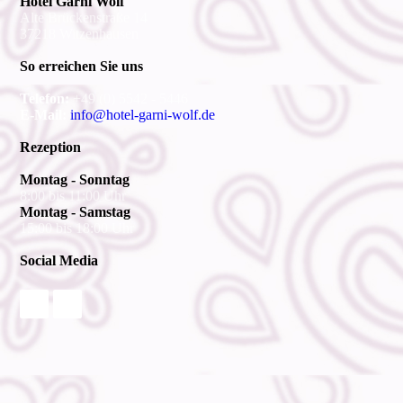
Hotel Garni Wolf
Alte Brückenstraße 14
37218 Witzenhausen
So erreichen Sie uns
Telefon:
+49 (0) 5542 - 5446
E-Mail:
info@hotel-garni-wolf.de
Rezeption
Montag - Sonntag
8:00 bis 11:00 Uhr
Montag - Samstag
15:00 bis 18:00 Uhr
Social Media